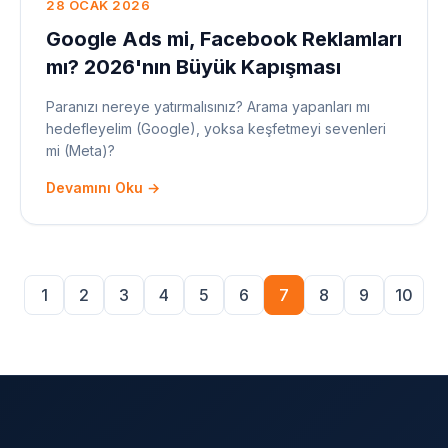
28 OCAK 2026
Google Ads mi, Facebook Reklamları
mı? 2026'nın Büyük Kapışması
Paranızı nereye yatırmalısınız? Arama yapanları mı
hedefleyelim (Google), yoksa keşfetmeyi sevenleri
mi (Meta)?
Devamını Oku →
1
2
3
4
5
6
7
8
9
10