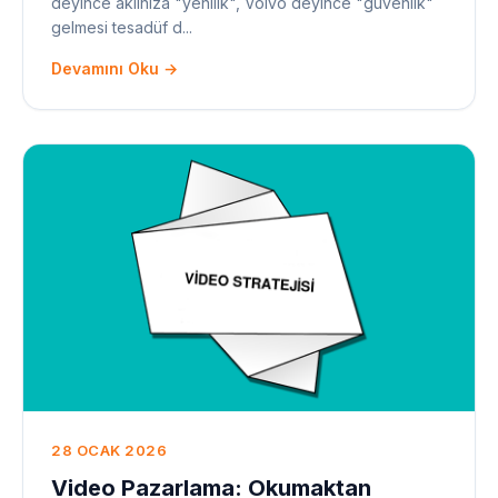
deyince aklınıza "yenilik", Volvo deyince "güvenlik"
gelmesi tesadüf d...
Devamını Oku →
28 OCAK 2026
Video Pazarlama: Okumaktan