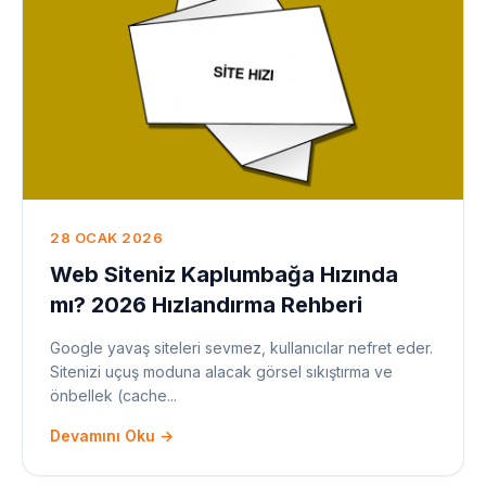
28 OCAK 2026
Web Siteniz Kaplumbağa Hızında
mı? 2026 Hızlandırma Rehberi
Google yavaş siteleri sevmez, kullanıcılar nefret eder.
Sitenizi uçuş moduna alacak görsel sıkıştırma ve
önbellek (cache...
Devamını Oku →