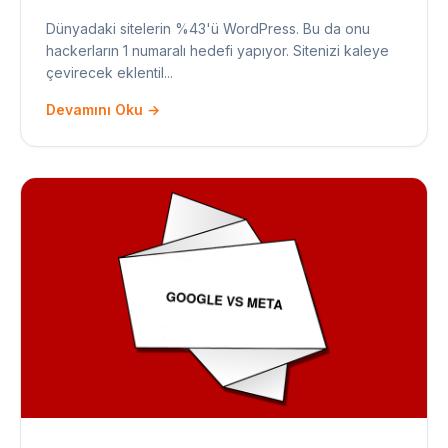
Dünyadaki sitelerin %43'ü WordPress. Bu da onu
hackerların 1 numaralı hedefi yapıyor. Sitenizi kaleye
çevirecek eklentil...
Devamını Oku →