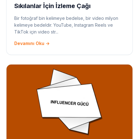
Sıkılanlar İçin İzleme Çağı
Bir fotoğraf bin kelimeye bedelse, bir video milyon
kelimeye bedeldir. YouTube, Instagram Reels ve
TikTok için video str...
Devamını Oku →