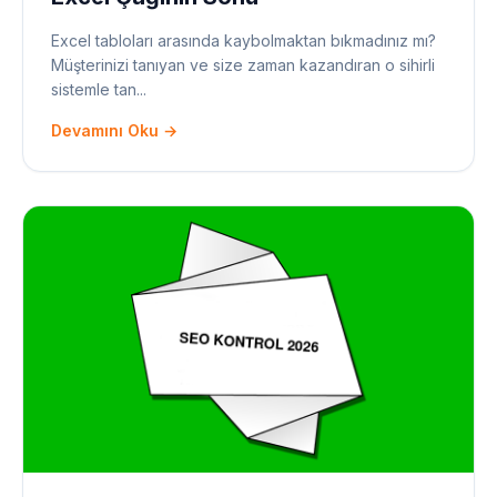
Excel tabloları arasında kaybolmaktan bıkmadınız mı?
Müşterinizi tanıyan ve size zaman kazandıran o sihirli
sistemle tan...
Devamını Oku →