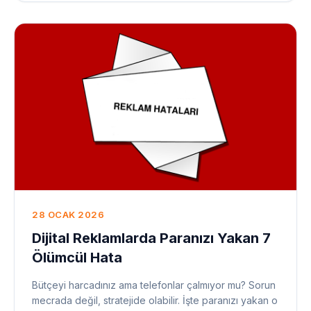
28 OCAK 2026
Dijital Reklamlarda Paranızı Yakan 7
Ölümcül Hata
Bütçeyi harcadınız ama telefonlar çalmıyor mu? Sorun
mecrada değil, stratejide olabilir. İşte paranızı yakan o