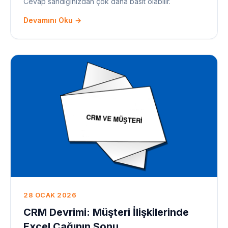
Cevap sandığınızdan çok daha basit olabilir.
Devamını Oku →
28 OCAK 2026
CRM Devrimi: Müşteri İlişkilerinde
Excel Çağının Sonu