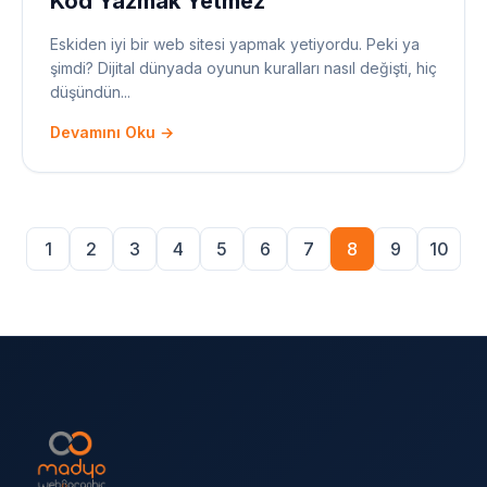
Kod Yazmak Yetmez
Eskiden iyi bir web sitesi yapmak yetiyordu. Peki ya
şimdi? Dijital dünyada oyunun kuralları nasıl değişti, hiç
düşündün...
Devamını Oku →
1
2
3
4
5
6
7
8
9
10